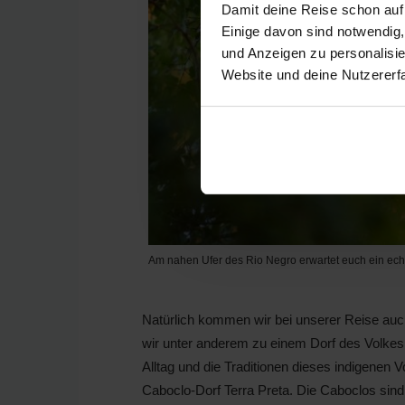
Damit deine Reise schon auf
Einige davon sind notwendig
und Anzeigen zu personalisie
Website und deine Nutzererf
Am nahen Ufer des Rio Negro erwartet euch ein ech
Natürlich kommen wir bei unserer Reise auc
wir unter anderem zu einem Dorf des Volke
Alltag und die Traditionen dieses indigenen
Caboclo-Dorf Terra Preta. Die Caboclos sind