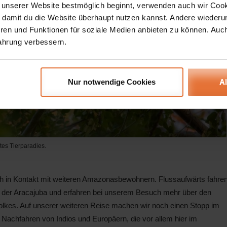
 unserer Website bestmöglich beginnt, verwenden auch wir Cook
, damit du die Website überhaupt nutzen kannst. Andere wiederu
ren und Funktionen für soziale Medien anbieten zu können. Auc
ahrung verbessern.
Nur notwendige Cookies
A
tes Tierparadies.
h in Kontakt mit weiteren Amazonasbewohnern. Flussaufwärts fahre
s der Aracajuba und erfahren bei unserem Besuch mehr über den
 Volkes. Auf unserer weiteren Reise machen wir noch einen Stopp im
 Nachfahren von Indios und Europäern, die vor allem hier im