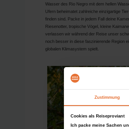
Wasser des Rio Negro mit dem hellen Wasse
Ufern beheimatet zahlreiche einzigartige Tie
finden sind. Packe in jedem Fall deine Kame
Riesenotter, tropische Vögel, kleine Kaimane
verlassen wir während der Reise unser sch
noch besser in diese faszinierende Region ei
globalen Klimasystem spielt.
Zustimmung
Cookies als Reiseproviant
Ich packe meine Sachen un