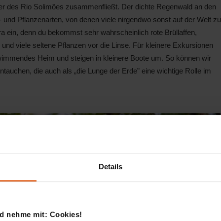
r des Rio Solimões zusammenfließt. Der dichte Regenwald an den
r- und Pflanzenarten, von denen viele nirgendwo sonst auf der Welt zu
ra ein, denn du bekommst sehr wahrscheinlich rote Brüllaffen,
 und viele seltene Pflanzen vor die Linse. Für kleinere Exkursionen
wimmendes Heim und steigen in kleinere Boote um. So können wir
ntauchen, die auch als „die Lunge der Erde” eine wichtige Rolle im
Details
d nehme mit: Cookies!