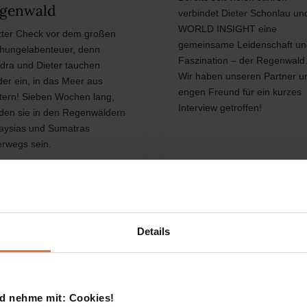
genwald
verbindet Dieter Schonlau un
WORLD INSIGHT eine
zter Check vor dem großen
gemeinsame Leidenschaft un
hungelabenteuer, denn
Faszination – der Regenwald
dra und Dieter tauchen
Wir haben unseren Partner u
der ein, in das Meer aus
engen Freund für ein kurzes
ttern! Sieben Wochen lang,
Interview getroffen!
den sie in den Regenwäldern
aysias und Sumatras
erwegs sein.
Details
d nehme mit: Cookies!