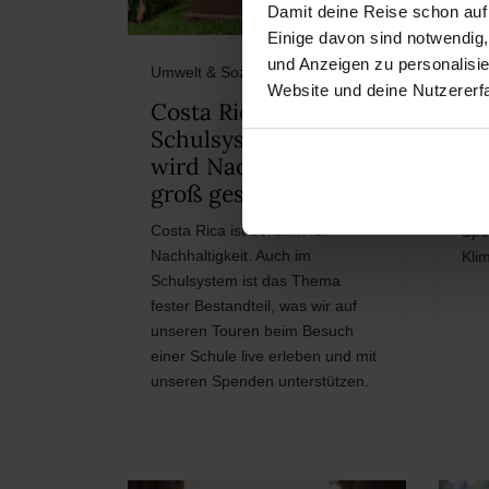
Damit deine Reise schon auf
Einige davon sind notwendig
und Anzeigen zu personalisie
Umwelt & Soziales
Reis
Website und deine Nutzererf
wie
Costa Ricas
Schulsystem: Hier
Be
wird Nachhaltigkeit
da
groß geschrieben!
Wie
Costa Rica ist bekannt für
Spe
Nachhaltigkeit. Auch im
Klim
Schulsystem ist das Thema
fester Bestandteil, was wir auf
unseren Touren beim Besuch
einer Schule live erleben und mit
unseren Spenden unterstützen.