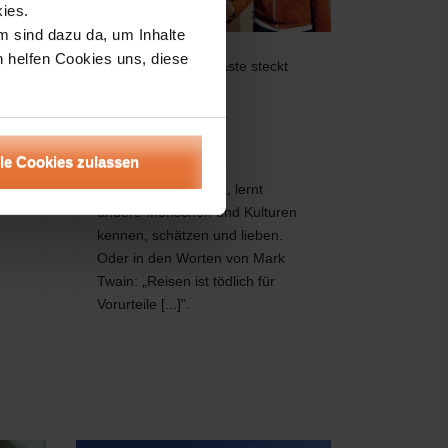
ies.
m sind dazu da, um Inhalte
h helfen Cookies uns, diese
In jedem unserer Gäste steckt
ein Botschafter
Reisen gegen
Vorurteile
 des
lle Cookies zulassen
T-
Wer auf Reisen geht, lernt
tle.
andere Menschen und Kulturen
kennen, schätzen und lieben.
Oder in den Worten von Mark
Twain: „Reisen ist tödlich für
Vorurteile [...]".