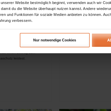
 unserer Website bestmöglich beginnt, verwenden auch wir Cook
, damit du die Website überhaupt nutzen kannst. Andere wiederu
ren und Funktionen für soziale Medien anbieten zu können. Auc
en ist ein Privileg, ebenso
Die Welt neu entdecken
ahrung verbessern.
 unser Planet.
Echtes Reisen –
Echtes Erleben!
wusst Reisen – Für
s Klima
Ein Beitrag über die neue Art
Nur notwendige Cookies
A
Reisens von WORLD INSIGH
 du mit deiner Atmosfair-
Geschäftsführer Otfried Schöt
nde einen Beitrag zum
aschutz leistest.