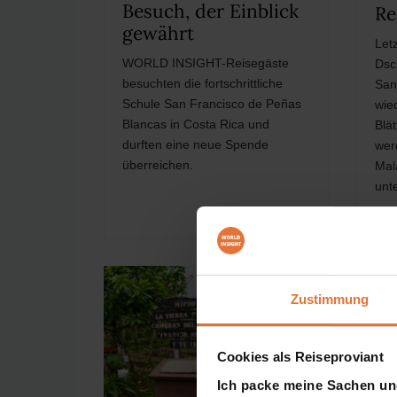
Besuch, der Einblick
Re
gewährt
Let
WORLD INSIGHT-Reisegäste
Dsc
besuchten die fortschrittliche
San
Schule San Francisco de Peñas
wie
Blancas in Costa Rica und
Blä
durften eine neue Spende
wer
überreichen.
Mal
unt
Zustimmung
Cookies als Reiseproviant
Ich packe meine Sachen un