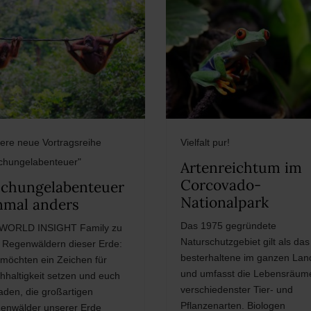
ere neue Vortragsreihe
Vielfalt pur!
chungelabenteuer"
Artenreichtum im
Corcovado-
chungelabenteuer
Nationalpark
nmal anders
Das 1975 gegründete
 WORLD INSIGHT Family zu
Naturschutzgebiet gilt als das
 Regenwäldern dieser Erde:
besterhaltene im ganzen Lan
 möchten ein Zeichen für
und umfasst die Lebensräum
hhaltigkeit setzen und euch
verschiedenster Tier- und
laden, die großartigen
Pflanzenarten. Biologen
enwälder unserer Erde