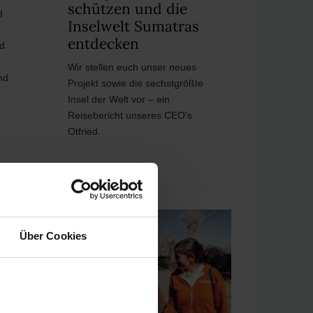
schützen und die
d
Inselwelt Sumatras
entdecken
d
.
Wir stellen euch unser neues
nd
Projekt sowie die sechstgrößte
Insel der Welt vor – ein
Reisebericht unseres CEO's
Otfried.
Über Cookies