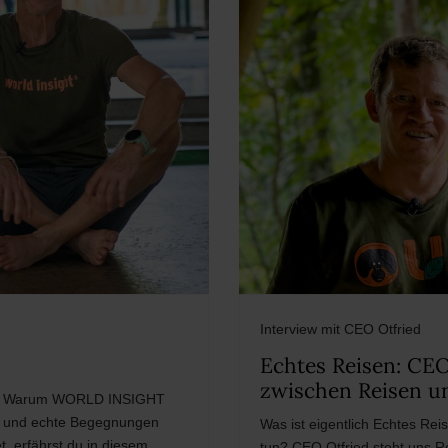
Interview mit CEO Otfried
Echtes Reisen: CEO
zwischen Reisen u
ug. Warum WORLD INSIGHT
ise und echte Begegnungen
Was ist eigentlich Echtes Re
t, erfährst du in diesem
tun? CEO Otfried steht uns R