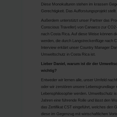
Diese Monokulturen stehen im krassen Geg
Gerechtigkeit. Das Aufforstungsprojekt stell
Außerdem unterstützt unser Partner das P
Conscious Traveller) von Canaeco zur CO2
nach Costa Rica. Auf diese Weise können d
werden, die durch Langstreckenflüge nach C
Interview erklärt unser Country Manager Dan
Umweltschutz in Costa Rica ist.
Lieber Daniel, warum ist dir der Umwelts
wichtig?
Entweder wir lernen alle, unser Umfeld nachh
oder wir zerstören unsere Lebensgrundlage n
Lebensphilosophie werden. Umweltschutz ist d
Jahren eine führende Rolle und lässt den Wo
das Zertifikat CST eingeführt, welches den G
diese im Gegenzug mit wirtschaftlichen Vortei