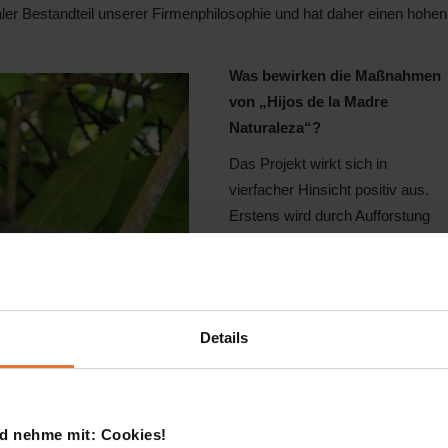
graler Bestandteil unserer Firmenphilosophie und hat daher einen hohen
Was bewirken die Maßnahmen
von „Hijos de la Madre
Naturaleza“?
Das Projekt wirkt sich in
vierfacher Hinsicht positiv aus.
Erstens wird durch Aufforstung
viel CO2 gebunden. Zweitens
entsteht durch die Regeneration
der Wälder ein wichtiger
biologischer Korridor zwischen
Details
den Urwäldern der zentralen
Bergkette und den Regenwäldern
des nördlichen Flachlandes.
iere ihre Ruhe.
Drittens wird der skrupellosen
d nehme mit: Cookies!