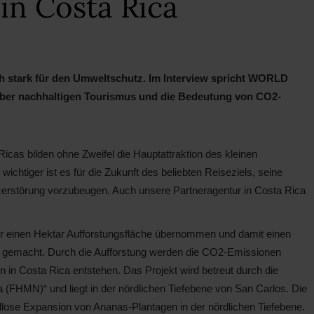
in Costa Rica
ch stark für den Umweltschutz. Im Interview spricht WORLD
ber nachhaltigen Tourismus und die Bedeutung von CO2-
Ricas bilden ohne Zweifel die Hauptattraktion des kleinen
chtiger ist es für die Zukunft des beliebten Reiseziels, seine
zerstörung vorzubeugen. Auch unsere Partneragentur in Costa Rica
für einen Hektar Aufforstungsfläche übernommen und damit einen
tät gemacht. Durch die Aufforstung werden die CO2-Emissionen
en in Costa Rica entstehen. Das Projekt wird betreut durch die
a (FHMN)“ und liegt in der nördlichen Tiefebene von San Carlos. Die
ellose Expansion von Ananas-Plantagen in der nördlichen Tiefebene.