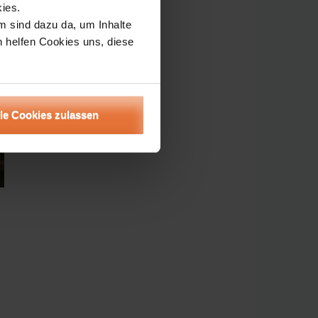
ies.
m sind dazu da, um Inhalte
h helfen Cookies uns, diese
lle Cookies zulassen