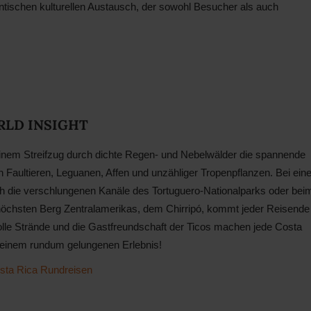
hentischen kulturellen Austausch, der sowohl Besucher als auch
ORLD INSIGHT
inem Streifzug durch dichte Regen- und Nebelwälder die spannende
 Faultieren, Leguanen, Affen und unzähliger Tropenpflanzen. Bei eine
h die verschlungenen Kanäle des Tortuguero-Nationalparks oder bei
höchsten Berg Zentralamerikas, dem Chirripó, kommt jeder Reisende
olle Strände und die Gastfreundschaft der Ticos machen jede Costa
 einem rundum gelungenen Erlebnis!
sta Rica Rundreisen