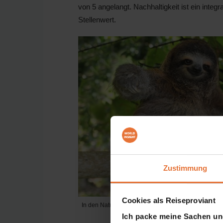
von 5 angelangt. Nachhaltigkeit ist ein inte
Stellenwert.
Zustimmung
Cookies als Reiseproviant
In den Naturschutzgebieten Costa Ricas haben Fault
Ich packe meine Sachen un