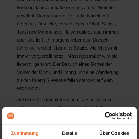
Mekong, langsam hatten wir uns an die Gerichte
gewöhnt. Normal waren Reis oder Nudeln mit
Gemüse, Omelette, verschiedenes Obst, Suppe,
Toast und Marmelade. Fleisch gab es auch immer,
aber das ließ ich morgens lieber aus. Danach
fuhren wir endlich über eine Straße, wie ich es mir
immer vorgestellt hatte. „Massagestraße“ wird sie
liebevoll genannt. Der Besuch eines Dorfes der
Völker der Khmu und Hmong und eine Wanderung
zu den Kuang Si-Wasserfällen standen auf dem
Programm.
Auf dem Weg konnten wir bereits Einheimische
sehen, die mit ihren Rollern über die Schotterpiste
fuhren, teilweise saßen ganze Familien auf einem
Roller. Im Dorf angekommen wurden wir von
kleinen Mädchen verzückt, welche uns sofort
Zustimmung
Details
Über Cookies