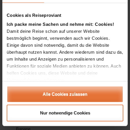
zuwinkten und nicht mehr aufhörten. Ein paar Jungs
schauten wir bei einem Kreiselspiel zu, Andreas
Cookies als Reiseproviant
versuchte sogar mitzumachen, scheiterte aber
kläglich. Beim Gang durchs Dorf war es
Ich packe meine Sachen und nehme mit: Cookies!
beeindruckend zu sehen, wie diese Völker leben.
Damit deine Reise schon auf unserer Website
bestmöglich beginnt, verwenden auch wir Cookies.
Wir waren wie eine Attraktion und ein paar Kinder
Einige davon sind notwendig, damit du die Website
schlossen sich uns an. Kongsy konnte leider
überhaupt nutzen kannst. Andere wiederum sind dazu da,
schwer mit ihnen kommunizieren, da sie eine
um Inhalte und Anzeigen zu personalisieren und
eigene Sprache sprechen. Die Mädels wollten an
Funktionen für soziale Medien anbieten zu können. Auch
unseren Händen laufen, schenkten uns Blumen und
helfen Cookies uns, diese Website und deine
Irene brachte allen das Zählen auf Englisch bei.
Nutzererfahrung verbessern.
Hätte Kongsy sie nicht zurückgebeten, wären sie
uns wahrscheinlich noch sehr weit gefolgt. Auf dem
Alle Cookies zulassen
Weg entdeckten wir Gummibäume, Spinnennetze,
sahen mitten im Nirgendwo zwei riesige
Nur notwendige Cookies
geschminkte Buddhas und bekamen für den Eintritt
in eine Höhle jeweils eine Stirnlampe und eine
Banane.