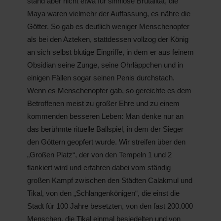
stand aber nicht etwa für sinnlose Brutalität, die
Maya waren vielmehr der Auffassung, es nähre die
Götter. So gab es deutlich weniger Menschenopfer
als bei den Azteken, stattdessen vollzog der König
an sich selbst blutige Eingriffe, in dem er aus feinem
Obsidian seine Zunge, seine Ohrläppchen und in
einigen Fällen sogar seinen Penis durchstach.
Wenn es Menschenopfer gab, so gereichte es dem
Betroffenen meist zu großer Ehre und zu einem
kommenden besseren Leben: Man denke nur an
das berühmte rituelle Ballspiel, in dem der Sieger
den Göttern geopfert wurde. Wir streifen über den
„Großen Platz“, der von den Tempeln 1 und 2
flankiert wird und erfahren dabei vom ständig
großen Kampf zwischen den Städten Calakmul und
Tikal, von den „Schlangenkönigen“, die einst die
Stadt für 100 Jahre besetzten, von den fast 200.000
Menschen, die Tikal einmal besiedelten und von