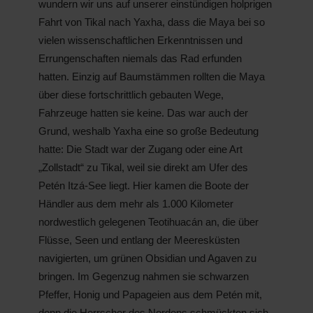
wundern wir uns auf unserer einstündigen holprigen
Fahrt von Tikal nach Yaxha, dass die Maya bei so
vielen wissenschaftlichen Erkenntnissen und
Errungenschaften niemals das Rad erfunden
hatten. Einzig auf Baumstämmen rollten die Maya
über diese fortschrittlich gebauten Wege,
Fahrzeuge hatten sie keine. Das war auch der
Grund, weshalb Yaxha eine so große Bedeutung
hatte: Die Stadt war der Zugang oder eine Art
„Zollstadt“ zu Tikal, weil sie direkt am Ufer des
Petén Itzá-See liegt. Hier kamen die Boote der
Händler aus dem mehr als 1.000 Kilometer
nordwestlich gelegenen Teotihuacán an, die über
Flüsse, Seen und entlang der Meeresküsten
navigierten, um grünen Obsidian und Agaven zu
bringen. Im Gegenzug nahmen sie schwarzen
Pfeffer, Honig und Papageien aus dem Petén mit,
denn die Herrscher des Nordens schmückten sich