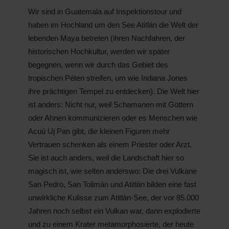
Wir sind in Guatemala auf Inspektionstour und
haben im Hochland um den See Atitlán die Welt der
lebenden Maya betreten (ihren Nachfahren, der
historischen Hochkultur, werden wir später
begegnen, wenn wir durch das Gebiet des
tropischen Péten streifen, um wie Indiana Jones
ihre prächtigen Tempel zu entdecken). Die Welt hier
ist anders: Nicht nur, weil Schamanen mit Göttern
oder Ahnen kommunizieren oder es Menschen wie
Acuú Uj Pan gibt, die kleinen Figuren mehr
Vertrauen schenken als einem Priester oder Arzt.
Sie ist auch anders, weil die Landschaft hier so
magisch ist, wie selten anderswo: Die drei Vulkane
San Pedro, San Tolimán und Atitlán bilden eine fast
unwirkliche Kulisse zum Atitlán-See, der vor 85.000
Jahren noch selbst ein Vulkan war, dann explodierte
und zu einem Krater metamorphosierte, der heute