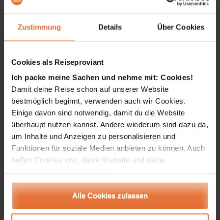
Zustimmung
Details
Über Cookies
Der dritte Teil der Reise: Entlang
des Río Cauca ins Kaffeedreieck und
nach Medellín
Cookies als Reiseproviant
Die Reise geht weiter nach Norden mit häufigem
Ich packe meine Sachen und nehme mit: Cookies!
Blick auf die Cordillera, wobei die grüne und
Damit deine Reise schon auf unserer Website
hügelige Landschaft immer stärker durch den
bestmöglich beginnt, verwenden auch wir Cookies.
Kaffeeanbau dominiert wird. Im Dorf Salento und
Einige davon sind notwendig, damit du die Website
anderntags im für seine Wachspalmen bekannten
überhaupt nutzen kannst. Andere wiederum sind dazu da,
Cocora-Tal haben wir zum ersten Mal seit Beginn
um Inhalte und Anzeigen zu personalisieren und
Funktionen für soziale Medien anbieten zu können. Auch
unserer Reise das Gefühl, dem internationalen
helfen Cookies uns, diese Website und deine
Tourismus zu begegnen. Kolumbien ist einfach so
Nutzererfahrung verbessern.
groß und reich an Attraktionen, dass eine massive
Präsenz fremder Gäste nicht oft spürbar wird.
Alle Cookies zulassen
Die nächsten beiden Tage bringen zumindest für
mich die größte Überraschung dieser Reise: