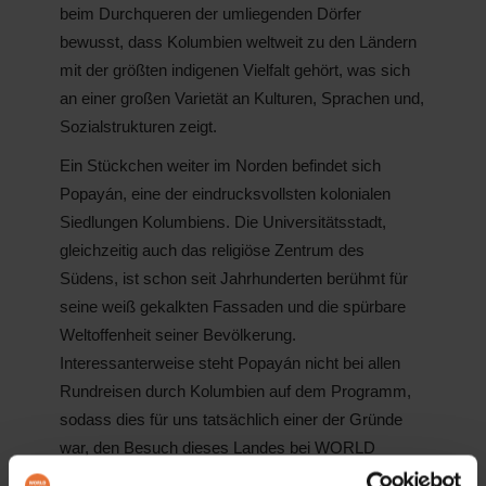
beim Durchqueren der umliegenden Dörfer
bewusst, dass Kolumbien weltweit zu den Ländern
mit der größten indigenen Vielfalt gehört, was sich
an einer großen Varietät an Kulturen, Sprachen und,
Sozialstrukturen zeigt.
Ein Stückchen weiter im Norden befindet sich
Popayán, eine der eindrucksvollsten kolonialen
Siedlungen Kolumbiens. Die Universitätsstadt,
gleichzeitig auch das religiöse Zentrum des
Südens, ist schon seit Jahrhunderten berühmt für
seine weiß gekalkten Fassaden und die spürbare
Weltoffenheit seiner Bevölkerung.
Interessanterweise steht Popayán nicht bei allen
Rundreisen durch Kolumbien auf dem Programm,
sodass dies für uns tatsächlich einer der Gründe
war, den Besuch dieses Landes bei WORLD
INSIGHT zu buchen.