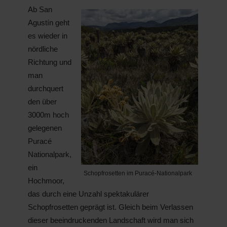
Ab San
Agustín geht
es wieder in
nördliche
Richtung und
man
durchquert
den über
3000m hoch
gelegenen
Puracé
Nationalpark,
ein
Schopfrosetten im Puracé-Nationalpark
Hochmoor,
das durch eine Unzahl spektakulärer
Schopfrosetten geprägt ist. Gleich beim Verlassen
dieser beeindruckenden Landschaft wird man sich