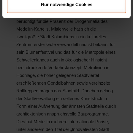
Nur notwendige Cookies
Medellín war noch im vergangenen Jahrhundert
bekannt als eher graue Industriestadt und ab 1980
berüchtigt für die Präsenz der Drogenmafia des
Medellín-Kartells. Mittlerweile hat sich die
zweitgrößte Stadt Kolumbiens in ein kulturelles
Zentrum erster Güte verwandelt und ist bekannt für
sein Blumenfestival und das für die Metropole eines
Schwellenlandes auch in ökologischer Hinsicht
beeindruckende Verkehrskonzept: Metrolinien in
Hochlage, die höher gelegenen Stadtviertel
erschließenden Gondelbahnen sowie vereinzelte
Rolltreppen prägen das Stadtbild. Daneben gelang
der Stadtverwaltung ein seltenes Kunststück in
Form einer Aufwertung der ärmsten Stadtteile durch
architektonisch anspruchsvolle Bauprogramme.
Dies hat Medellín mehrere internationale Preise,
unter anderem den Titel der „Innovativsten Stadt