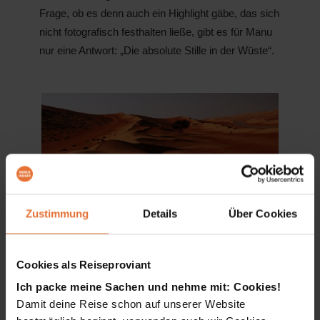
Frage, ob es denn auch ein Highlight gäbe, das sich
nicht fotografisch festhalten ließe, gibt es für Manu
nur eine Antwort: „Die absolute Stille in der Wüste“.
Zustimmung
Details
Über Cookies
Bei einer Wüstenübernachtung erlebst du die stille Weite
Cookies als Reiseproviant
des Oman
Ich packe meine Sachen und nehme mit: Cookies!
Damit deine Reise schon auf unserer Website