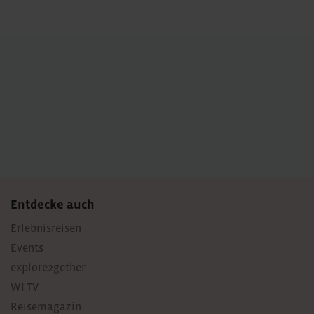
navigation
Entdecke auch
Erlebnisreisen
Events
explore2gether
WI TV
Reisemagazin