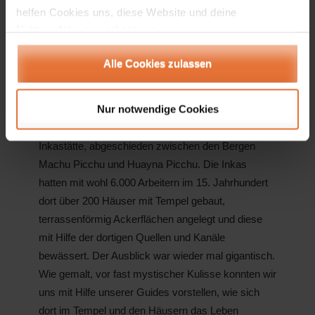
Lebensweise vorführte, ihre Hütten zeigten. Sie
helfen Cookies uns, diese Website und deine
Nutzererfahrung verbessern.
bildeten auf bolivianischer Seite des Titicaca-Sees
einen Kontrast zu den Stätten der Inkas, die uns
Alle Cookies zulassen
dann in den Bergen Perus überwältigten.
Dort erreichten wir nach längerer Fahrt durch
Nur notwendige Cookies
wunderbare Landschaft und Regenwald mit Bus
und Zug die ehemals ca. 1.000 Einwohner zählende
Inkastätte, abgeschieden zwischen den Bergen
Machu Picchu und Huayna Picchu. Die Inkas
hatten mit wohl 6.000 Arbeitern im 15. Jahrhundert
dort über 200 Häuser mit Tempel gebaut,
terrassenförmig Ackerflächen angelegt und diese
mit Hilfe der dortigen Quellen und Kanäle
bewässert. Der Ausblick war wieder mal gigantisch.
Wie gemalt, vor fast mystischer Kulisse konnten wir
uns mit Hilfe unserer Guides vorstellen, wie sich
dort im Tempel und den Häusern das Leben