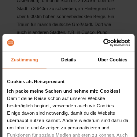
Österreich), um ohne Stau bis zu 30 km über die
Stadt in 3.640m zu schweben, im Hintergrund die
über 6.000m hohen schneebedeckten Berge. Ein
Traum für manch deutsche Großstadt. Dort wie
auch in anderen Städten, z.B. in Cusco, Puno
(Peru), Colonia del Sacramento (Uruguay) wurden
wir in die koloniale Vergangenheit versetzt.
Zustimmung
Details
Über Cookies
Kulturelle Vielfalt und Begegnungen: Auf den
Spuren der Uros und Inkas
Cookies als Reiseproviant
Auch der Bevölkerung kamen wir an verschiedenen
Ich packe meine Sachen und nehme mit: Cookies!
Orten näher, in Cusco z.B. feierten die bunt
Damit deine Reise schon auf unserer Website
gekleideten Ureinwohner den Tag des Wassers mit
bestmöglich beginnt, verwenden auch wir Cookies.
Musik, mystischen Klängen und Tanz. Oder wir
Einige davon sind notwendig, damit du die Website
fuhren mit dem Boot zu den Uros, einem indigenen
überhaupt nutzen kannst. Andere wiederum sind dazu da,
Volk, das auf schwimmenden Inseln aus
um Inhalte und Anzeigen zu personalisieren und
Schilfrohren und Binsen ihre unvorstellbare
Funktionen für soziale Medien anbieten zu können. Auch