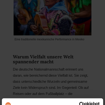
Eine traditionelle mexikanische Performance in Mexiko
Warum Vielfalt unsere Welt
spannender macht
Die deutsche Nationalmannschaft erinnert uns
daran, wie bereichernd diese Vielfalt ist. Sie zeigt,
dass unterschiedliche Wurzeln und gemeinsame
Ziele kein Widerspruch sind. Im Gegenteil: Ob auf
Reisen oder auf dem Fußballplatz – die
spannendsten Geschichten entstehen dort, wo