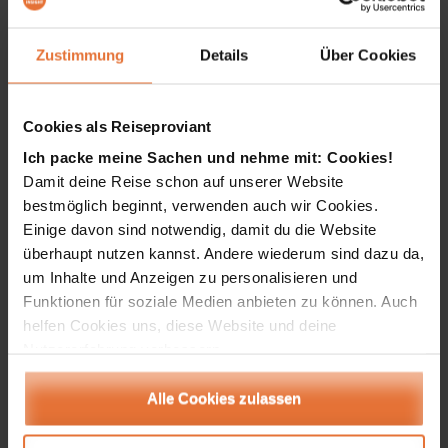
Menschen aus verschiedenen Teilen der Welt
zusammenkommen.
Zustimmung
Details
Über Cookies
Und vielleicht ist genau das die schöne Botschaft
dieser Weltmeisterschaft: Die Welt ist bunt und
voller Geschichten und es lohnt sich, sie zu
Cookies als Reiseproviant
entdecken.
Ich packe meine Sachen und nehme mit: Cookies!
Damit deine Reise schon auf unserer Website
bestmöglich beginnt, verwenden auch wir Cookies.
*Die WM 2026 ist ein Fest der Vielfalt, doch den
Einige davon sind notwendig, damit du die Website
Austragungsort USA möchten wir in unserem
überhaupt nutzen kannst. Andere wiederum sind dazu da,
Beitrag bewusst nicht ins Zentrum stellen. Vielfalt
um Inhalte und Anzeigen zu personalisieren und
bedeutet für uns mehr als internationale Kulisse: Sie
Funktionen für soziale Medien anbieten zu können. Auch
steht für Respekt und ein gesellschaftliches
helfen Cookies uns, diese Website und deine
Miteinander. Entwicklungen, die Ausgrenzung und
Nutzererfahrung verbessern.
Spaltung fördern, stehen diesem Gedanken
Alle Cookies zulassen
entgegen. Deshalb richten wir den Blick lieber auf
das, was uns an diesem Turnier begeistert: