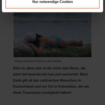
Nur notwendige Cookies
Pause auf einer Palme in der Karibik
Alles in allem war es für mich eine Reise, die
mich tief beeindruckt hat und nachwirkt: Mein
Dank gilt all den zahlreichen Menschen in
Deutschland und vor Ort in Kolumbien, die mir
diese Traumreise ermöglicht haben!