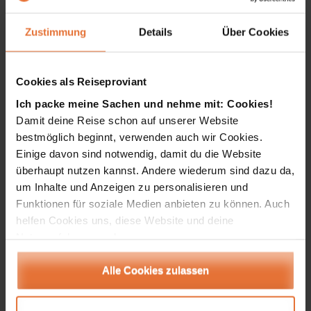
Menschen waren großartig.
Hier bewegten wir uns einige Tage abseits von
Zustimmung
Details
Über Cookies
ausgetretenen Touristenpfaden. Es war herrlich!
Die Übernachtungen bei zwei Bauernfamilien ohne
Cookies als Reiseproviant
Hofzufahrt und in einem Lager an einem Fluss
Ich packe meine Sachen und nehme mit: Cookies!
waren einzigartig und ich schätze diesen Teil der
Damit deine Reise schon auf unserer Website
Reise als ganz besonders authentisch und
bestmöglich beginnt, verwenden auch wir Cookies.
wertvoll! Bei diesem Trekking hatte ich den
Einige davon sind notwendig, damit du die Website
Eindruck, dass mein Geld genau dort ankommt, wo
überhaupt nutzen kannst. Andere wiederum sind dazu da,
es sollte.
um Inhalte und Anzeigen zu personalisieren und
Zum Schluss konnte ich noch den karibischen Ort
Funktionen für soziale Medien anbieten zu können. Auch
helfen Cookies uns, diese Website und deine
Palomino kennenlernen und seinen Traumstrand
Nutzererfahrung verbessern.
mit wilden Wellen genießen. Hier mündete ein ruhig
strömender Fluss in das Meer. In seinem kühleren
Alle Cookies zulassen
Wasser und auf einem darüber liegenden
Baumstamm konnte ich noch einmal „meine Seele
baumeln lassen“.