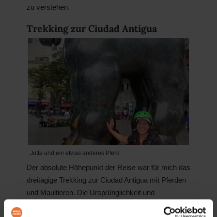
zu verstehen.
Trekking zur Ciudad Antigua
Jutta und ein etwas anderes Pferd
Der absolute Höhepunkt der Reise war für mich das
dreitägige Trekking zur Ciudad Antigua mit Pferden
und Maultieren. Die Ursprünglichkeit und
Natürlichkeit der Landschaft und der angetroffenen