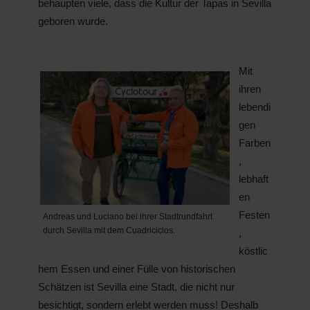
behaupten viele, dass die Kultur der Tapas in Sevilla
geboren wurde.
Mit
ihren
lebendi
gen
Farben
,
lebhaft
en
Festen
Andreas und Luciano bei ihrer Stadtrundfahrt
durch Sevilla mit dem Cuadriciclos.
,
köstlic
hem Essen und einer Fülle von historischen
Schätzen ist Sevilla eine Stadt, die nicht nur
besichtigt, sondern erlebt werden muss! Deshalb