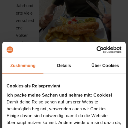
Jahrhund
erte viele
verschied
ene
Völker
und
Kulturen
WORLD INSIGHT-Reiseleiter mit einer
angezoge
Portion des beliebten britischen Gerichts.
n,
Zustimmung
Details
Über Cookies
darunter die Phönizier, Römer, Mauren und
schließlich die Briten. Dieser kulturelle
Cookies als Reiseproviant
Schmelztiegel hat maßgeblich zu der einzigartigen
Identität Gibraltars beigetragen, die sich noch heute
Ich packe meine Sachen und nehme mit: Cookies!
Damit deine Reise schon auf unserer Website
in der Architektur, dem Essen und der Lebensweise
bestmöglich beginnt, verwenden auch wir Cookies.
widerspiegelt.
Einige davon sind notwendig, damit du die Website
Gibraltar, steht seit dem frühen 18. Jahrhundert
überhaupt nutzen kannst. Andere wiederum sind dazu da,
unter britischer Kontrolle, hat viele kulturelle