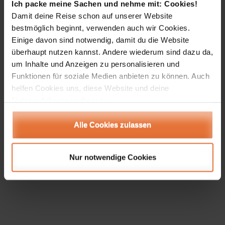
Ich packe meine Sachen und nehme mit: Cookies!
bedecken.
Damit deine Reise schon auf unserer Website
Zum Abschluss die Béchamelsoße darüber
bestmöglich beginnt, verwenden auch wir Cookies.
gießen und glattstreichen.
Einige davon sind notwendig, damit du die Website
Bei 180 °C (Ober-/Unterhitze) im vorgeheizten
überhaupt nutzen kannst. Andere wiederum sind dazu da,
Ofen für ca. 40–50 Minuten backen, bis die
um Inhalte und Anzeigen zu personalisieren und
Funktionen für soziale Medien anbieten zu können. Auch
Oberfläche goldbraun ist.
helfen Cookies uns, diese Website und deine
Nutzererfahrung verbessern.
Das Moussaka vor dem Servieren 10 Minuten
Alle Cookies zulassen
ruhen lassen, damit es sich besser schneiden lässt.
Dazu passt ein frischer grüner Salat und etwas
knuspriges Brot.
Nur notwendige Cookies
Guten Appetit!