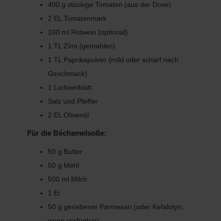
400 g stückige Tomaten (aus der Dose)
2 EL Tomatenmark
100 ml Rotwein (optional)
1 TL Zimt (gemahlen)
1 TL Paprikapulver (mild oder scharf nach
Geschmack)
1 Lorbeerblatt
Salz und Pfeffer
2 EL Olivenöl
Für die Béchamelsoße:
50 g Butter
50 g Mehl
500 ml Milch
1 Ei
50 g geriebener Parmesan (oder Kefalotyri,
wenn verfügbar)