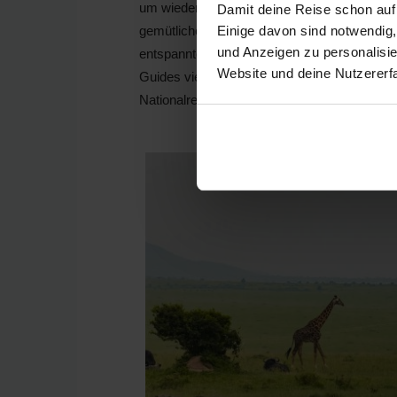
um wieder etwas lockerer zu werden, zu e
Damit deine Reise schon auf
Einige davon sind notwendig
gemütlichen Abendessen im Hotel in der Gru
und Anzeigen zu personalisie
entspannten und lockeren Aufenthalt bei den 
Website und deine Nutzererf
Guides viel neues Wissen überbracht wurde, 
Nationalreservat Masai Mara.