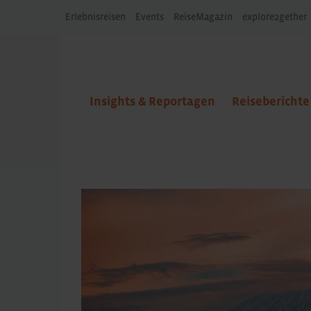
Erlebnisreisen
Events
ReiseMagazin
explore2gether
Insights & Reportagen
Reiseberichte