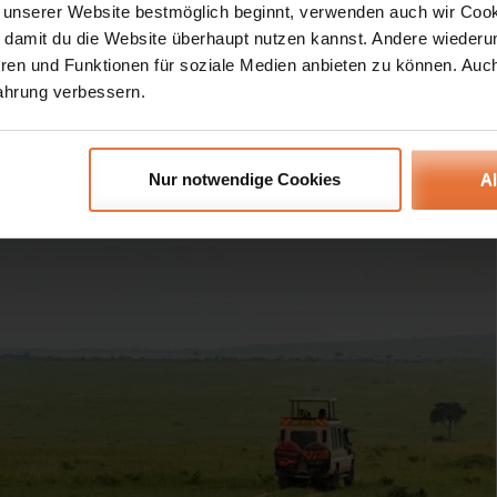
ntspannen und langsam mit dem Land warm zu werden. Mit einem
 unserer Website bestmöglich beginnt, verwenden auch wir Cook
, damit du die Website überhaupt nutzen kannst. Andere wiederu
ppe ging so der erste Tag zu Ende. Nach einem ebenfalls sehr
ren und Funktionen für soziale Medien anbieten zu können. Auc
Masai in den Loita Hills, bei dem uns step by step auch von unseren
ahrung verbessern.
lernten wir dabei auch etwas Suaheli. Danach ging es weiter in das
Nur notwendige Cookies
A