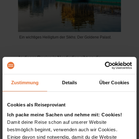
Ein wichtiges Heiligtum der Sikhs: Der Goldene Palast.
„In dieser Region in Nordindien gibt es die
bekanntesten Klöster in Ladakh, wir haben den
Goldenen Tempel in Amritsar, wir haben den Sitz
des Dalai Lamas, der dort mit den Leuten interagiert
Zustimmung
Details
Über Cookies
und wir haben wunderschöne Landschaften. All das
besuchen wir auf unserer Reise. Es ist also eine
Cookies als Reiseproviant
fantastische Tour, die viele Impressionen bietet“,
meint Country Manager Mr Sharma.
Ich packe meine Sachen und nehme mit: Cookies!
Damit deine Reise schon auf unserer Website
bestmöglich beginnt, verwenden auch wir Cookies.
Erfahre mehr über die Himalaya-
Einige davon sind notwendig, damit du die Website