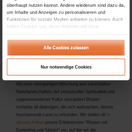
Staaten
überhaupt nutzen kannst. Andere wiederum sind dazu da,
um Inhalte und Anzeigen zu personalisieren und
Funktionen für soziale Medien anbieten zu können. Auch
helfen Cookies uns, diese Website und deine
Nutzererfahrung verbessern.
Alle Cookies zulassen
Nur notwendige Cookies
Mit einer einzigartigen Mischung aus traumhaften
Naturlandschaften, tief verwurzelter Spiritualität und
sagenumwobener Kultur verzaubert Bhutan
mühelos all diejenigen, die sich aufmachen, dieses
faszinierende Land zu erkunden. Wir stellen dir
in
diesem Artikel
unsere Erlebnisreise “Bhutan mit
Darjeeling und Sikkim” vor, auf der wir die