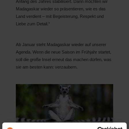
Anfang des Jahres stabilisiert. Dann möchten wir
Madagaskar wieder so präsentieren, wie es das
Land verdient – mit Begeisterung, Respekt und
Liebe zum Detail.“
Ab Januar steht Madagaskar wieder auf unserer
Agenda. Wenn die neue Saison im Frühjahr startet,
soll die große Insel erneut das machen dürfen, was
sie am besten kann: verzaubern.