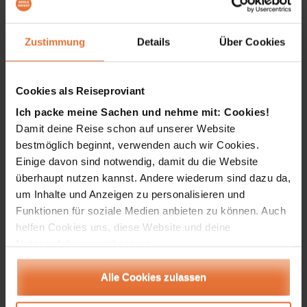
Zustimmung
Details
Über Cookies
Mit WORLD INSIGHT nach
Madagaskar
Cookies als Reiseproviant
Geh doch dahin, wo der Pfeffer wächst – und
Ich packe meine Sachen und nehme mit: Cookies!
zwar nach Madagaskar! Die Insel hat neben
Damit deine Reise schon auf unserer Website
bestmöglich beginnt, verwenden auch wir Cookies.
einer einzigartigen Tier- und Pflanzenwelt
Einige davon sind notwendig, damit du die Website
nämlich auch beeindruckende Baum- und
überhaupt nutzen kannst. Andere wiederum sind dazu da,
Felslandschaften zu bieten. Kulturangebote
um Inhalte und Anzeigen zu personalisieren und
und Treffen mit Einheimischen, sowie
Funktionen für soziale Medien anbieten zu können. Auch
Entspannungen am Strand kommen bei einer
helfen Cookies uns, diese Website und deine
Reise auf der afrikanischen Insel auch nicht
Nutzererfahrung verbessern.
zu kurz. Auf geht’s!
» zu unseren Madagaskar Rundreisen
Alle Cookies zulassen