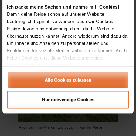
getrieben und benötigten dabei ihre besonders
Ich packe meine Sachen und nehme mit: Cookies!
große Atemkapazität. Sie atmeten heftig bei
Damit deine Reise schon auf unserer Website
offenem Maul und herausgestreckter Zunge,
bestmöglich beginnt, verwenden auch wir Cookies.
Einige davon sind notwendig, damit du die Website
erholten sich aber sehr rasch von der Anstrengung.
überhaupt nutzen kannst. Andere wiederum sind dazu da,
um Inhalte und Anzeigen zu personalisieren und
Funktionen für soziale Medien anbieten zu können. Auch
helfen Cookies uns, diese Website und deine
Nutzererfahrung verbessern.
Alle Cookies zulassen
Nur notwendige Cookies
Auch beim Yak-Melken war Jutta mit von der Partie.