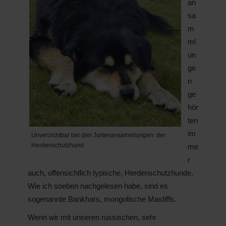
an
sa
m
ml
un
ge
n
ge
hör
ten
im
Unverzichtbar bei den Jurtenansammlungen: der
Herdenschutzhund
me
r
auch, offensichtlich typische, Herdenschutzhunde.
Wie ich soeben nachgelesen habe, sind es
sogenannte Bankhars, mongolische Mastiffs.
Wenn wir mit unseren russischen, sehr