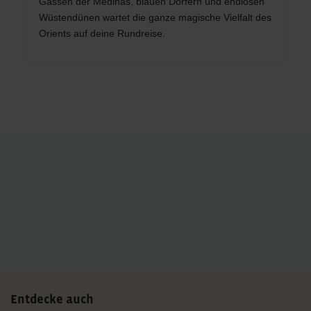
Gassen der Medinas, blauen Dörfern und endlosen
Wüstendünen wartet die ganze magische Vielfalt des
Orients auf deine Rundreise.
Post
navigation
Entdecke auch