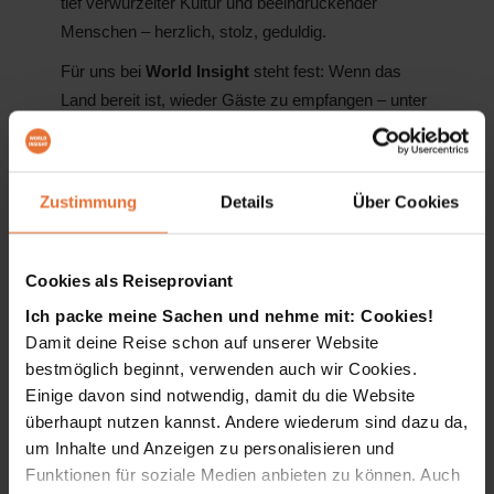
tief verwurzelter Kultur und beeindruckender
Menschen – herzlich, stolz, geduldig.
Für uns bei
World Insight
steht fest: Wenn das
Land bereit ist, wieder Gäste zu empfangen – unter
fairen und sicheren Bedingungen – sind wir da.
Nicht nur als Veranstalter, sondern als Partner und
Freund. Denn Myanmar hat uns einst mit offenen
Zustimmung
Details
Über Cookies
Armen empfangen. Und das werden wir nie
vergessen.
Cookies als Reiseproviant
Ich packe meine Sachen und nehme mit: Cookies!
Damit deine Reise schon auf unserer Website
Diese Artikel könnten dich auch
interessieren...
bestmöglich beginnt, verwenden auch wir Cookies.
Einige davon sind notwendig, damit du die Website
überhaupt nutzen kannst. Andere wiederum sind dazu da,
um Inhalte und Anzeigen zu personalisieren und
Funktionen für soziale Medien anbieten zu können. Auch