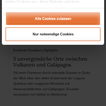
helfen Cookies uns, diese Website und deine
Nutzererfahrung verbessern.
Alle Cookies zulassen
Nur notwendige Cookies
Entdecke Ecuadors Highlights
5 unvergessliche Orte zwischen
Vulkanen und Galápagos
Ob beim Flanieren durch koloniale Gassen in Quito,
der Blick über den tiefen Kraterrand der Laguna
Quilotoa oder magische Momente mit
Riesenschildkröten auf Galápagos: Ecuador
verzaubert mit Vielfalt im Miniformat.