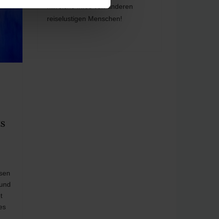
hilfreiche Infos von anderen
reiselustigen Menschen!
s
sen
 und
t
es