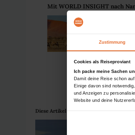
Mit WORLD INSIGHT nach Nam
Namibia ist ei
Rundreisen erl
das Lagerfeue
Zustimmung
unvergesslich 
oder die spek
der Welt. Der
Cookies als Reiseproviant
Ahnenkulten te
Ich packe meine Sachen un
» zu unseren 
Damit deine Reise schon auf
Einige davon sind notwendig
und Anzeigen zu personalisie
Website und deine Nutzererf
Diese Artikel könnten dich auch interessi