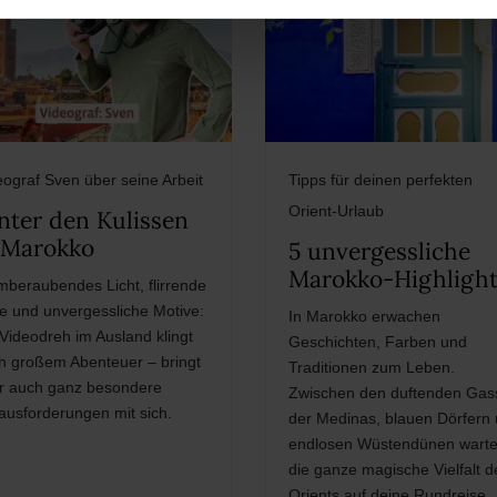
eograf Sven über seine Arbeit
Tipps für deinen perfekten
Orient-Urlaub
nter den Kulissen
 Marokko
5 unvergessliche
Marokko-Highlight
mberaubendes Licht, flirrende
ze und unvergessliche Motive:
In Marokko erwachen
 Videodreh im Ausland klingt
Geschichten, Farben und
h großem Abenteuer – bringt
Traditionen zum Leben.
r auch ganz besondere
Zwischen den duftenden Gas
ausforderungen mit sich.
der Medinas, blauen Dörfern
endlosen Wüstendünen warte
die ganze magische Vielfalt d
Orients auf deine Rundreise.