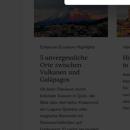
Entdecke Ecuadors Highlights
Vid
5 unvergessliche
Hi
Orte zwischen
in
Vulkanen und
Ate
Galápagos
Hit
Ein
Ob beim Flanieren durch
nac
koloniale Gassen in Quito, der
abe
Blick über den tiefen Kraterrand
Her
der Laguna Quilotoa oder
magische Momente mit
Riesenschildkröten auf
Galápagos: Ecuador verzaubert