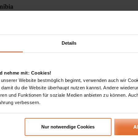
ibia
nes der ursprünglichsten Länder im südlichen Afrika. Auf unseren
eben wir beim Zelten im Etosha-Nationalpark Wildnis pur. Rund um
r schmeckt die einheimische Buschküche besonders gut. Ebenso
Details
ist die Namib-Wüste mit ihren orangefarbenen Dünen von Sossusvlei
takuläre Landschaft des Fish River Canyon, dem zweitgrößten Canyo
 Volksstamm der Himba lässt Besucher an geheimnisvollen
ilhaben.
d nehme mit: Cookies!
Namibia Rundreisen
 unserer Website bestmöglich beginnt, verwenden auch wir Cook
, damit du die Website überhaupt nutzen kannst. Andere wiederu
ren und Funktionen für soziale Medien anbieten zu können. Auc
ahrung verbessern.
eren...
Nur notwendige Cookies
A