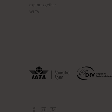
explore2gether
WI TV