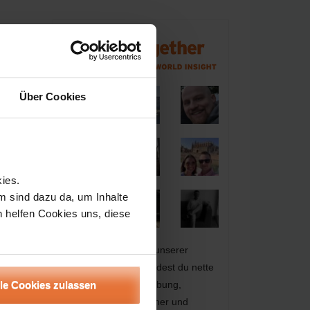
Über Cookies
n
ies.
m sind dazu da, um Inhalte
h helfen Cookies uns, diese
Bei explore2gether, unserer
ReiseCommunity, findest du nette
Leute aus der Umgebung,
lle Cookies zulassen
passende Reisepartner und