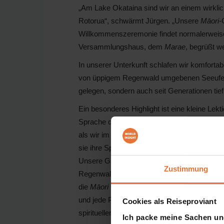
„Am Lake Okataina sind wir an einem wirkli
Rotorua“, schwärmt Jürgen. „Unsere
Māori
-
Willkommenszeremonie findet normalerweise 
Versammlungshaus, dem
Marae
, begrüßt we
In unserer Unterkunft schlafen wir komforta
von üppigem Regenwald umgebenen Seeufer. J
gelegen, sondern auch seit Generationen tie
Ein besonderes Highlight ist eine kleine Lekt
Sprache der
Māori
. „Die
Māori
lernen auf ein
als wir im Westen. Es ist faszinierend zu seh
sie ihre Sprache und Traditionen pflegen“, er
Unsere Gastgeber führen uns durch den urs
Zustimmung
Regenwald und erzählen uns dabei mehr üb
die
Māori
ihre Heimat und ihr Mutterland ne
und jede Pflanze hat eine Bedeutung, welche 
Cookies als Reiseproviant
spirituellen Glauben verwurzelt ist“, weiß Jür
Ich packe meine Sachen un