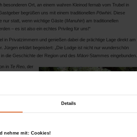
ch besonderen Ort, an einem wahren Kleinod fernab vom Trubel in
Gastgeber begrüßen uns mit einem traditionellen
Pōwhiri
. Diese
nur statt, wenn wichtige Gäste (
Manuhiri
) am traditionellen
rden – es ist also ein echtes Privileg für uns!“
bel in Privatzimmern und genießen dabei die prächtige Lage direkt am
ürgen erklärt begeistert: „Die Lodge ist nicht nur wunderschön
f in die Geschichte der Region und des
Māori
-Stammes eingebunden.
ion in
Te Reo
, der
e ganz andere Art
en, wie intensiv
zählt Jürgen.
prünglichen
Details
er
Whenua
, wie
nnen. „Jeder Baum
tief im
gen.
d nehme mit: Cookies!