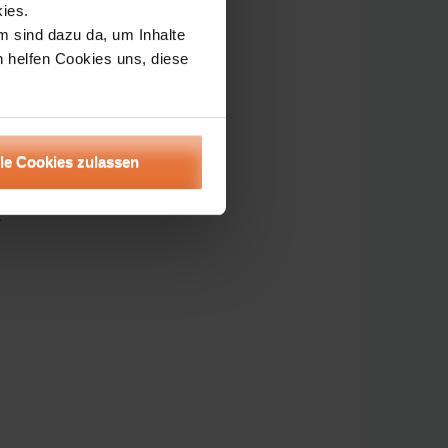
ies.
m sind dazu da, um Inhalte
h helfen Cookies uns, diese
lle Cookies zulassen
t