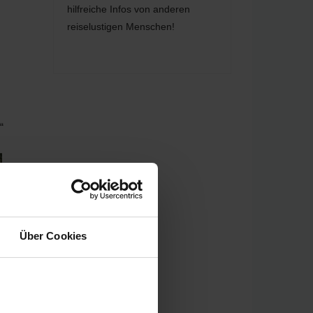
hilfreiche Infos von anderen
reiselustigen Menschen!
“
Über Cookies