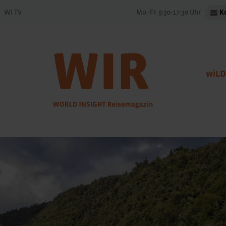
WI TV
Mo.-Fr. 9:30-17:30 Uhr
K
wiLD