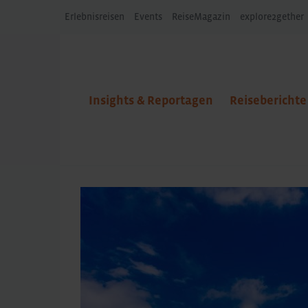
Erlebnisreisen
Events
ReiseMagazin
explore2gether
Insights & Reportagen
Reiseberichte