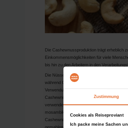
Die Cashewnussproduktion trägt erheblich zu
Einkommensmöglichkeiten für viele Menschen
bis hin zu den Arbeitern in den Verarbeitungs
Die Nüsse werden oft geröstet und gesalze
während Cashewmus als Zutat in vielen Ger
Verwendung findet. In der mosambikanisch
Zustimmung
Cashewnüsse aber auch in verschiedenen tra
verwendet. Zum Beispiel im Matapa. Dieses is
mosambikanisches Gericht, das aus Maniok
Cookies als Reiseproviant
Cashewnüssen, Kokosmilch und Gewürzen zu
Ich packe meine Sachen un
gemahlenen Cashewnüsse verleihen dem Ger