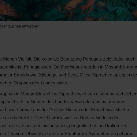
oder tauchen entdecken.
chlichen Vielfalt. Die koloniale Besetzung Portugals zeigt dabei auch
sambiks ist Portugiesisch. Darüberhinaus werden in Mosambik meh
arunter Emakhuwa, Xitsonga, und Sena. Diese Sprachen spiegeln die
hnischen Gruppen des Landes wider.
ruppen in Mosambik und ihre Sprache wird von einem beträchtliche
hauptsächlich im Norden des Landes verwendet und hat mehrere
 Emakhuwa-Lomwe aus der Provinz Niassa oder Emakhuwa-Meetto,
a verbreitet ist. Diese Dialekte weisen Unterschiede in der
, die sich aus den historischen, geografischen und kulturellen
ickelt haben. Obwohl sie alle zur Emakhuwa-Sprachfamilie gehören,