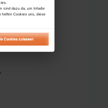
ies.
m sind dazu da, um Inhalte
h helfen Cookies uns, diese
lle Cookies zulassen
t