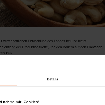
r wirtschaftlichen Entwicklung des Landes bei und bietet
 entlang der Produktionskette, von den Bauern auf den Plantagen
fabriken.
n als Snack genossen,
ichten und Süßspeisen
en Küche werden
Details
ditionellen Gerichten
t ein traditionelles
blättern, gemahlenen
bereitet wird. Die
d nehme mit: Cookies!
icht eine cremige Textur