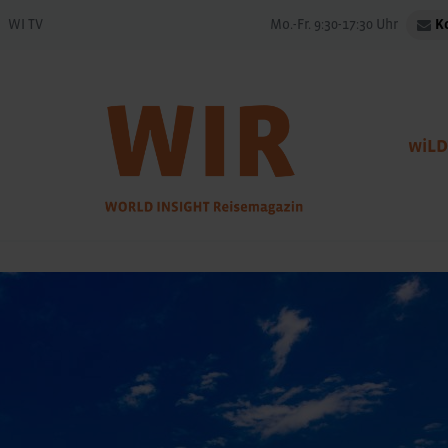
WI TV
Mo.-Fr. 9:30-17:30 Uhr
K
wiLD